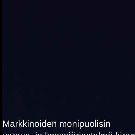
Hinnasto
Asiakkaitamme
Ota yhteyttä
Kirjaudu
Markkinoiden monipuolisin