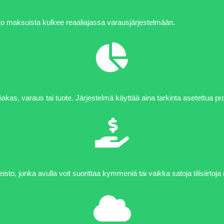
to maksuista kulkee reaaliajassa varausjärjestelmään.
asiakas, varaus tai tuote. Järjestelmä käyttää aina tarkinta asetettua pr
ineisto, jonka avulla voit suorittaa kymmeniä tai vaikka satoja tilisiirto