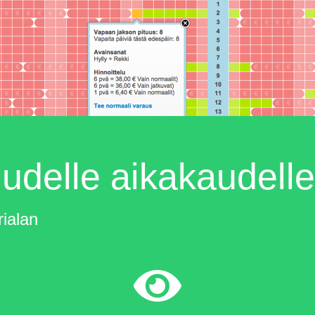
 uudelle aikakaudelle
rialan