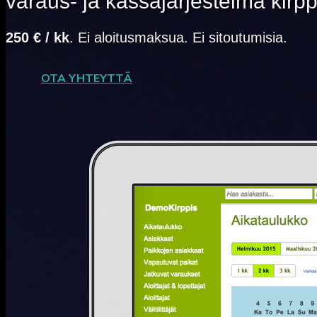
varaus- ja kassajärjestelmä kirppu
250 € / kk
. Ei aloitusmaksua. Ei sitoutumisia.
OTA YHTEYTTÄ