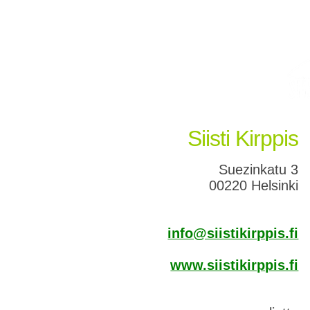
Siisti Kirppis
Suezinkatu 3
00220 Helsinki
info@siistikirppis.fi
www.siistikirppis.fi