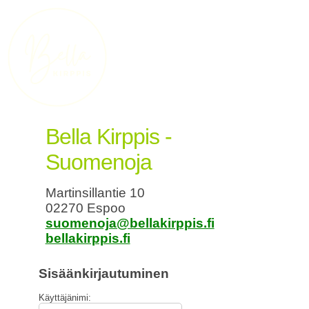
Bella Kirppis -
Suomenoja
Martinsillantie 10
02270 Espoo
suomenoja@bellakirppis.fi
bellakirppis.fi
Sisäänkirjautuminen
Käyttäjänimi: