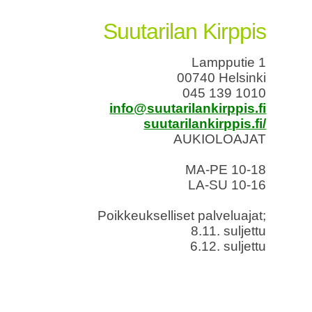
Suutarilan Kirppis
Lampputie 1
00740 Helsinki
045 139 1010
info@suutarilankirppis.fi
suutarilankirppis.fi/
AUKIOLOAJAT
MA-PE 10-18
LA-SU 10-16
Poikkeukselliset palveluajat;
8.11. suljettu
6.12. suljettu